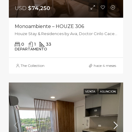
USD
$74,250
Monoambiente – HOUZE 306
Houze Stay & Residences by Ava, Doctor Cirilo Caceres Zorrilla, Asunción, Paraguay
0
1
33
DEPARTAMENTO
The Collection
hace 4 meses
VENTA
ASUNCION