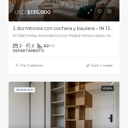
USD
$135,000
2 dormitorios con cochera y baulera – IN 1362 Molas
IN 1362 Molas, Avenida Doctor Felipe Molas López, Asunción, Paraguay
2
2
62
m2
DEPARTAMENTO
The Collection
hace 4 meses
VENTA
DESTACADO