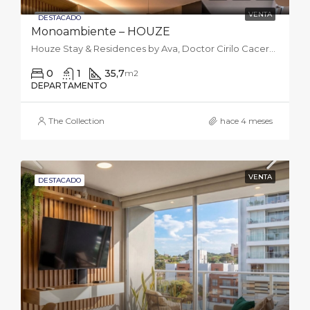
VENTA
DESTACADO
Monoambiente – HOUZE
Houze Stay & Residences by Ava, Doctor Cirilo Caceres Zorrilla, Asunción, Paraguay
0
1
35,7
m2
DEPARTAMENTO
The Collection
hace 4 meses
VENTA
DESTACADO