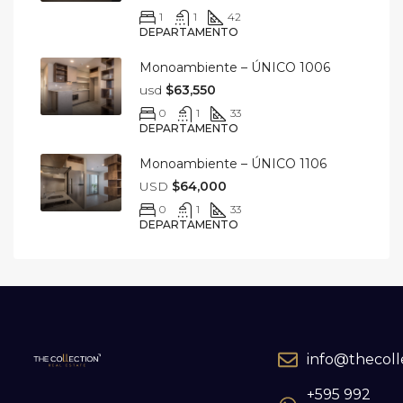
1
1
42
DEPARTAMENTO
Monoambiente – ÚNICO 1006
usd
$63,550
0
1
33
DEPARTAMENTO
Monoambiente – ÚNICO 1106
USD
$64,000
0
1
33
DEPARTAMENTO
info@thecoll
+595 992