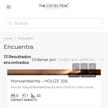
Home
Encuentra
Encuentra
13 Resultados
Ordenar por:
Orden por defecto
encontrados
USD
$74,250
VENTA
ASUNCION
Monoambiente – HOUZE 306
Houze Stay & Residences by Ava, Doctor Cirilo Caceres Zorrilla, Asunción, Paraguay
0
1
33
DEPARTAMENTO