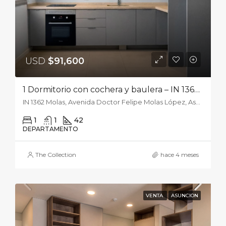
USD
$91,600
1 Dormitorio con cochera y baulera – IN 1362 Molas 1301
IN 1362 Molas, Avenida Doctor Felipe Molas López, Asunción, Paraguay
1
1
42
DEPARTAMENTO
The Collection
hace 4 meses
VENTA
ASUNCION