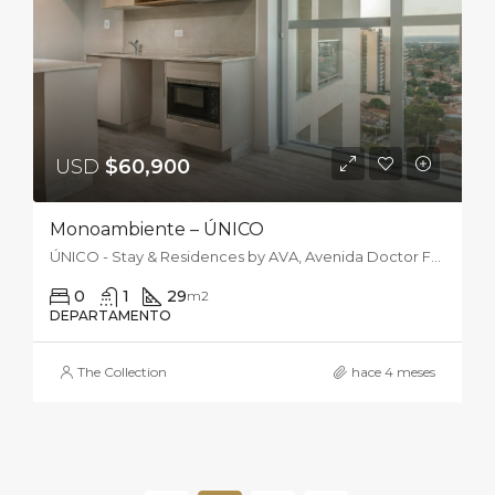
USD
$60,900
Monoambiente – ÚNICO
ÚNICO - Stay & Residences by AVA, Avenida Doctor Felipe Molas López, Asunción, Paraguay
0
1
29
m2
DEPARTAMENTO
The Collection
hace 4 meses