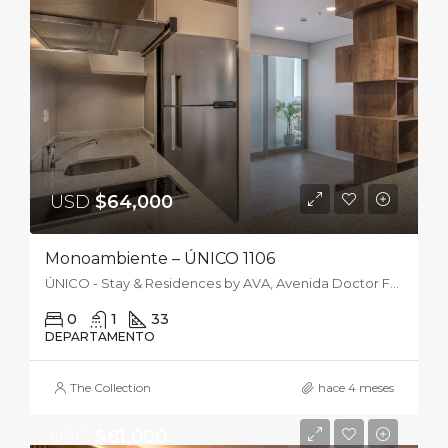
USD
$64,000
Monoambiente – ÚNICO 1106
ÚNICO - Stay & Residences by AVA, Avenida Doctor Felipe Molas López, Asunción, Paraguay
0
1
33
DEPARTAMENTO
The Collection
hace 4 meses
USD
$81,000