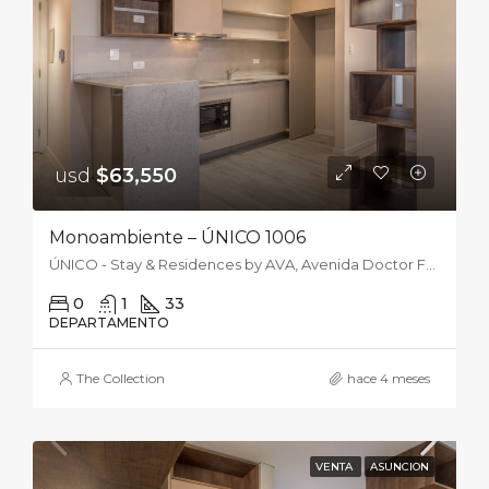
usd
$63,550
Monoambiente – ÚNICO 1006
ÚNICO - Stay & Residences by AVA, Avenida Doctor Felipe Molas López, Asunción, Paraguay
0
1
33
DEPARTAMENTO
The Collection
hace 4 meses
VENTA
ASUNCION