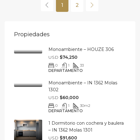
1
2
Propiedades
Monoambiente – HOUZE 306
USD
$74,250
0
1
33
DEPARTAMENTO
Monoambiente – IN 1362 Molas
1302
USD
$60,000
0
1
30
m2
DEPARTAMENTO
1 Dormitorio con cochera y baulera
– IN 1362 Molas 1301
USD
$91,600