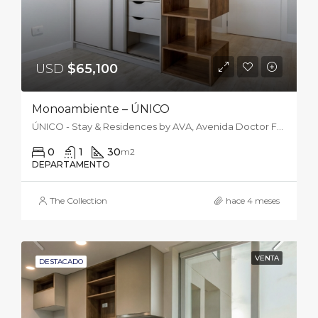
USD
$65,100
Monoambiente – ÚNICO
ÚNICO - Stay & Residences by AVA, Avenida Doctor Felipe Molas López, Asunción, Paraguay
0
1
30
m2
DEPARTAMENTO
The Collection
hace 4 meses
VENTA
DESTACADO