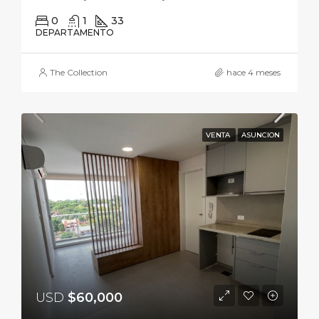
0
1
33
DEPARTAMENTO
The Collection
hace 4 meses
VENTA
ASUNCION
USD
$60,000